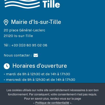
Mairie d'Is-sur-Tille
20 place Général-Leclerc
21120 Is-sur-Tille
Tél : +33 (0)3 80 95 02 08
Nous contacter :
Horaires d'ouverture
• mardi de 9h à 12h30 et de 14h à 17h30
• mercredi de 9h à 12h30 et de 14h à 17h30
• jeudi de 9h à 12h30 et de 14h à 18h30
Les cookies utilisés sur notre site sont strictement nécessaires à son bon
• vendredi de 9h à 12h30 et de 14h à 17h30
fonctionnement. Par conséquent, votre consentement n'est pas requis.
• un samedi sur deux (semaines paires) de 10h à 12h
Pour en savoir plus, rendez-vous sur la page
«
Politique de confidentialité
».