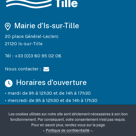
Mairie d'Is-sur-Tille
20 place Général-Leclerc
21120 Is-sur-Tille
Tél : +33 (0)3 80 95 02 08
Nous contacter :
Horaires d'ouverture
• mardi de 9h à 12h30 et de 14h à 17h30
• mercredi de 9h à 12h30 et de 14h à 17h30
• jeudi de 9h à 12h30 et de 14h à 18h30
Les cookies utilisés sur notre site sont strictement nécessaires à son bon
• vendredi de 9h à 12h30 et de 14h à 17h30
fonctionnement. Par conséquent, votre consentement n'est pas requis.
• un samedi sur deux (semaines paires) de 10h à 12h
Pour en savoir plus, rendez-vous sur la page
«
Politique de confidentialité
».