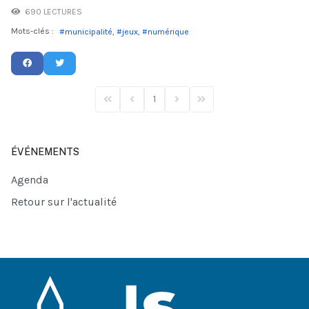
690 LECTURES
Mots-clés :
municipalité
jeux
numérique
1
First Page
Previous Page
Next Page
Last Page
ÉVÉNEMENTS
Agenda
Retour sur l'actualité