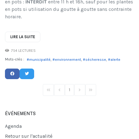
en pots :
INTERDIT
entre 11 h et 18h, sauf pour les plantes
en pots si utilisation du goutte à goutte sans contrainte
horaire.
LIRE LA SUITE
754 LECTURES
Mots-clés :
municipalité
environnement
sécheresse
alerte
1
First Page
Previous Page
Next Page
Last Page
ÉVÉNEMENTS
Agenda
Retour sur l'actualité