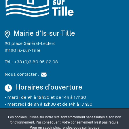
Mairie d'Is-sur-Tille
20 place Général-Leclerc
21120 Is-sur-Tille
Tél : +33 (0)3 80 95 02 08
Nous contacter :
Horaires d'ouverture
• mardi de 9h à 12h30 et de 14h à 17h30
• mercredi de 9h à 12h30 et de 14h à 17h30
• jeudi de 9h à 12h30 et de 14h à 18h30
Les cookies utilisés sur notre site sont strictement nécessaires à son bon
• vendredi de 9h à 12h30 et de 14h à 17h30
fonctionnement. Par conséquent, votre consentement n'est pas requis.
• un samedi sur deux (semaines paires) de 10h à 12h
Pour en savoir plus, rendez-vous sur la page