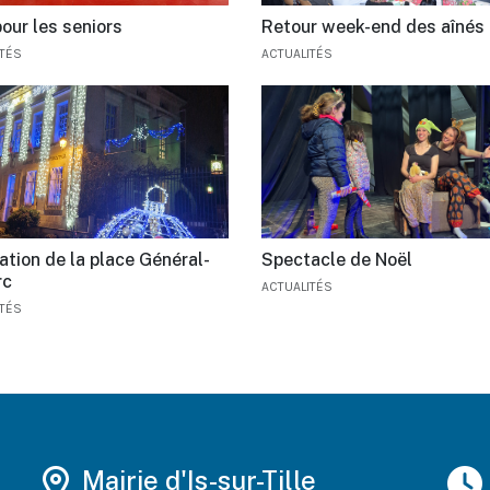
our les seniors
Retour week-end des aînés
ITÉS
ACTUALITÉS
ation de la place Général-
Spectacle de Noël
rc
ACTUALITÉS
ITÉS
Mairie d'Is-sur-Tille