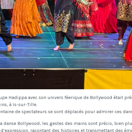
upe Hadippa avec son univers féerique de Bollywood était prés
ns, à Is-sur-Tille.
ntaine de spectateurs se sont déplacés pour admirer ces dan
la danse Bollywood, les gestes des mains sont précis, bien p
 d’expression, racontant des histoires et transmettant des ém