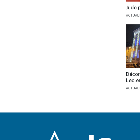
Judo p
ACTUAL
Décor
Lecle
ACTUAL