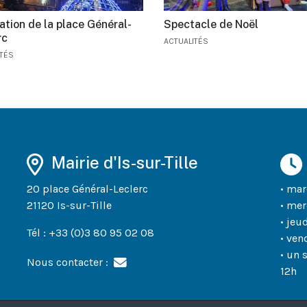
ation de la place Général-
Spectacle de Noël
rc
ACTUALITÉS
ITÉS
Mairie d'Is-sur-Tille
20 place Général-Leclerc
• mar
21120 Is-sur-Tille
• mer
• jeu
Tél : +33 (0)3 80 95 02 08
• ven
• un 
Nous contacter :
12h