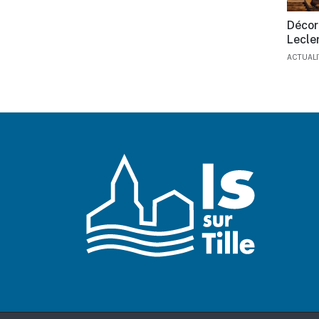
Décor
Lecle
ACTUAL