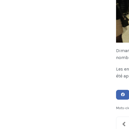
Dimanc
nombre
Les en
été ap
Mots-cl