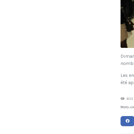
Dimanc
nombre
Les en
été ap
833 
Mots-cl