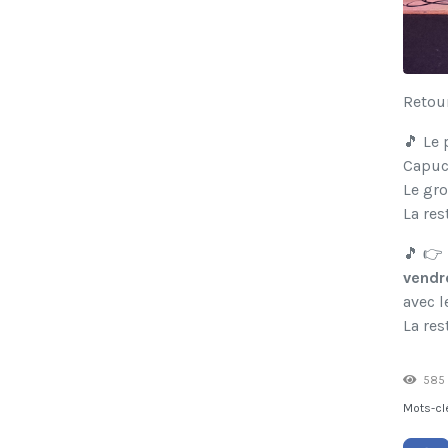
Retou
🎵 Le 
Capuc
Le gro
La res
🎵 👉 
vendre
avec 
La res
585 
Mots-cl