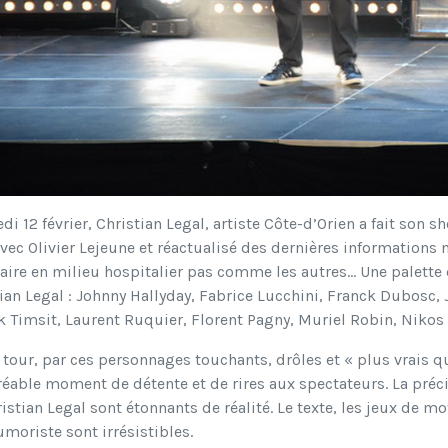
di 12 février, Christian Legal, artiste Côte-d’Orien a fait son 
avec Olivier Lejeune et réactualisé des dernières informations n
ire en milieu hospitalier pas comme les autres... Une palette d’
ian Legal : Johnny Hallyday, Fabrice Lucchini, Franck Dubosc,
k Timsit, Laurent Ruquier, Florent Pagny, Muriel Robin, Nikos A
 tour, par ces personnages touchants, drôles et « plus vrais qu
éable moment de détente et de rires aux spectateurs. La préc
istian Legal sont étonnants de réalité. Le texte, les jeux de m
umoriste sont irrésistibles.