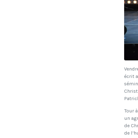
Vendre
écrit 
sémina
Christ
Patric
Tour à
un agr
de Chr
de l’h