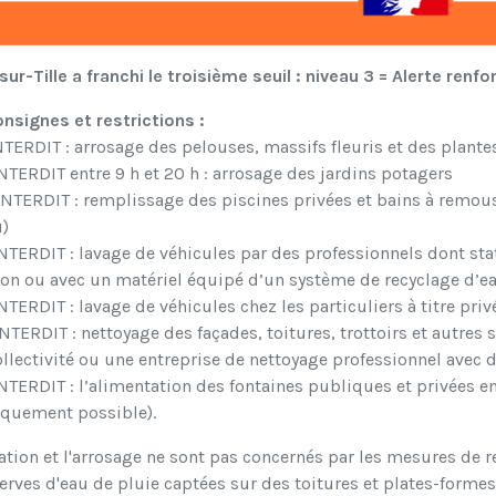
s-sur-Tille a franchi le troisième seuil : niveau 3 = Alerte renfo
nsignes et restrictions :
TERDIT : arrosage des pelouses, massifs fleuris et des plante
NTERDIT entre 9 h et 20 h : arrosage des jardins potagers
INTERDIT : remplissage des piscines privées et bains à remou
u)
NTERDIT : lavage de véhicules par des professionnels dont sta
ion ou avec un matériel équipé d’un système de recyclage d’e
NTERDIT : lavage de véhicules chez les particuliers à titre pri
NTERDIT : nettoyage des façades, toitures, trottoirs et autres 
llectivité ou une entreprise de nettoyage professionnel avec 
NTERDIT : l’alimentation des fontaines publiques et privées en
iquement possible).
gation et l'arrosage ne sont pas concernés par les mesures de re
erves d'eau de pluie captées sur des toitures et plates-form