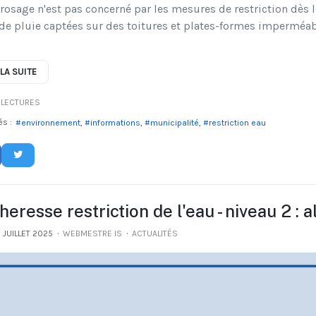
rrosage n'est pas concerné par les mesures de restriction dès l
de pluie captées sur des toitures et plates-formes imperméab
 LA SUITE
LECTURES
és :
environnement
informations
municipalité
restriction eau
eresse restriction de l'eau - niveau 2 : a
0 JUILLET 2025
WEBMESTRE IS
ACTUALITÉS