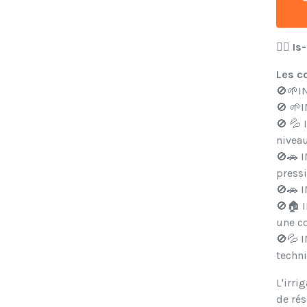
👉🏼 I
Les co
🚫🌱IN
🚫 🌱I
🚫 💦 
nivea
🚫🚗 I
press
🚫🚗 I
🚫🏠 I
une co
🚫💦 I
techn
L'irri
de rés