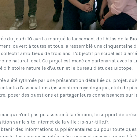
rée du jeudi 10 avril a marqué le lancement de l'Atlas de la Bi
ment, ouvert à toutes et tous, a rassemblé une cinquantaine 
 collectif ambitieux de trois ans. L'objectif principal est d'am
oine naturel local. Ce projet est mené en partenariat avec la L
é d'histoire naturelle d'Autun et le bureau d'études Biotope.
rée a été rythmée par une présentation détaillée du projet, su
entants d'associations (association mycologique, club de pêch
re, poser des questions et partager leurs connaissances sur la
eux qui n'ont pas pu assister à la réunion, le support de pré
tion sur le site internet de la ville : is-sur-tille.fr.
btenir des informations supplémentaires ou pour toute questio
nale, les personnes intéressées peuvent envoyer un mail à l'