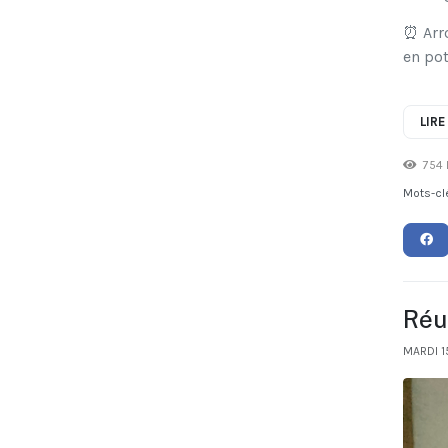
⏰ Arro
en pot
LIRE
754 
Mots-cl
Réu
MARDI 1