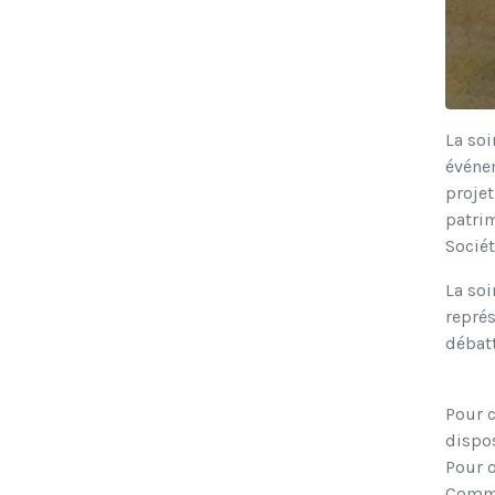
La soi
événe
projet
patrim
Sociét
La soi
représ
débatt
Pour c
disposi
Pour o
Commu