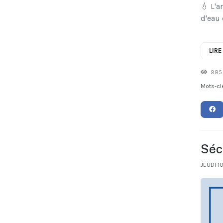
💧 L'a
d'eau 
LIRE
985 
Mots-cl
Séch
JEUDI 1