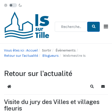
Type 2 or more characters for re
Vous êtes ici : Accueil
Sortir
Évènements
Retour sur l'actualité
Blogueurs
Webmestre Is
Retour sur l'actualité
Accueil
Recherche
S'abo
Visite du jury des Villes et villages
fleuris