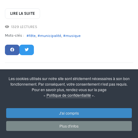
LIRE LA SUITE
1329 LECTURES
Mots-clés :
fête
municipalité
musique
Marché nocturne
Les cookies utilisés sur notre site sont strictement nécessaires à son bon
fonctionnement. Par conséquent, votre consentement n'est pas requis.
LUNDI 1 AOÛT 2022
Pour en savoir plus, rendez-vous sur la page
WEBMESTRE IS
«
Politique de confidentialité
».
ACTUALITÉS
J'ai compris
Plus d'infos